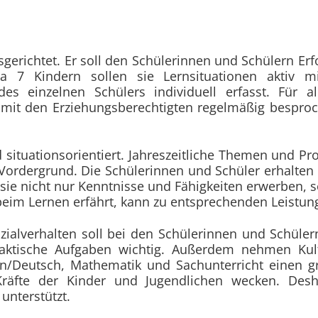
gerichtet. Er soll den Schülerinnen und Schülern Erf
 7 Kindern sollen sie Lern­situationen aktiv m
es einzelnen Schülers individuell erfasst. Für a
ird mit den Erziehungs­berechtigten regelmäßig bespr
d situationsorientiert. Jahreszeitliche Themen und Pr
 Vorder­grund. Die Schülerinnen und Schüler erhalt
sie nicht nur Kenntnisse und Fähigkeiten erwerben, 
eim Lernen erfährt, kann zu entsprechen­den Leist
ial­verhalten soll bei den Schülerinnen und Schüler
praktische Aufgaben wichtig. Außerdem nehmen Kul
/Deutsch, Mathematik und Sachunterricht einen 
Kräfte der Kinder und Jugend­lichen wecken. De
nter­stützt.