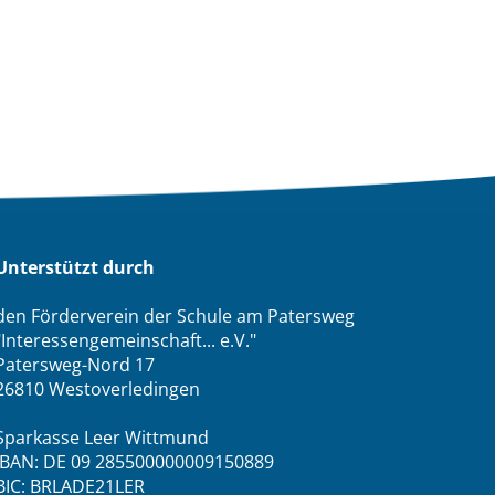
Unterstützt durch
den Förderverein der Schule am Patersweg
"Interessengemeinschaft... e.V."
Patersweg-Nord 17
26810 Westoverledingen
Sparkasse Leer Wittmund
IBAN: DE 09 285500000009150889
BIC: BRLADE21LER