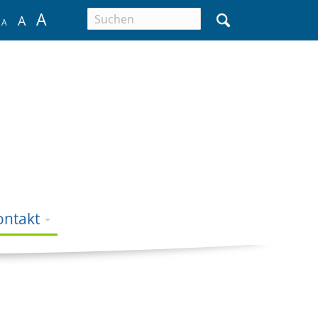
A
A
A
ontakt